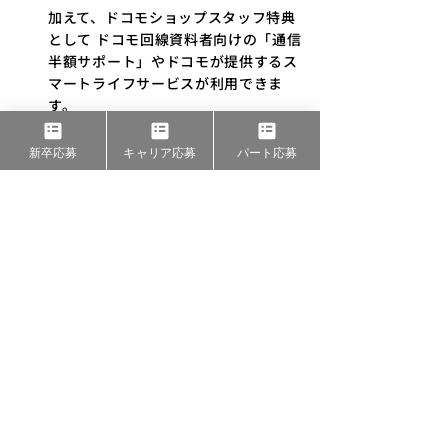
加えて、ドコモショップスタッフ特典
として ドコモ回線資料者向けの「通信
半額サポート」やドコモが提供するス
マートライフサービスが利用できま
す。
Q4.ショップスタッフの資格手当
新卒応募
キャリア応募
パート応募
ドコモショップでは、スタッフのスキ
A.
ル向上に応じた資格手当制度を設けて
います。
【販売スキル】
「新フロントスペシャリスト」資格で
月75,000円（★★★★★）
「グランマイスター」で月45,000円
（★★★）
「新マイスター」で月20,000円
（★★）
「新プレマイスター」で月5,000円